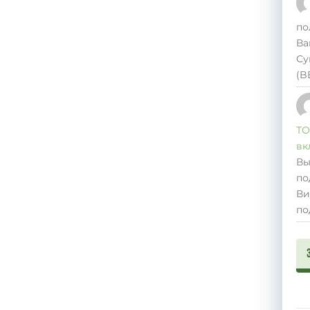
по
Ва
Су
(B
ТО
вк
Вы
по
Ви
по