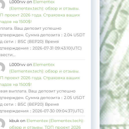
L000rvv
on
Elementex
(Elementex.tech): обзор и отзывы.
П проект 2026 года. Страховка ваших
ладов на 1500$!
плата. Ваш депозит успешно
дтвержден. Сумма депозита：2.04 USDT
д сети：BSC (BEP20) Время
дтверждения：2026-07-31 09:43:10(UTC)
вести…
L000rvv
on
Elementex
(Elementex.tech): обзор и отзывы.
П проект 2026 года. Страховка ваших
ладов на 1500$!
вая выплата. Ваш депозит успешно
дтвержден. Сумма депозита：2.05 USDT
д сети：BSC (BEP20) Время
дтверждения：2026-07-30 09:04:37(UTC)
kbuk
on
Elementex (Elementex.tech):
обзор и отзывы. ТОП проект 2026