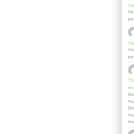
го
Ре
ре
го
Но
ре
ТО
вк
Вы
по
Ви
по
Ин