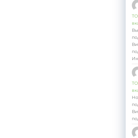
ТО
вк
Вы
по
Ви
по
Ин
ТО
вк
Но
по
Ви
по