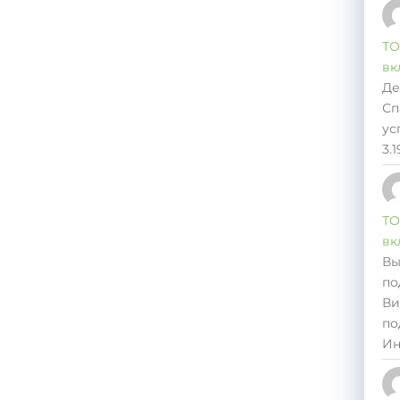
ТО
вк
Де
Сп
ус
3.
ТО
вк
Вы
по
Ви
по
Ин