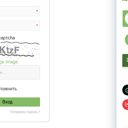
*
*
captcha
ge Image
помнить
Вход
Потеряли пароль ?