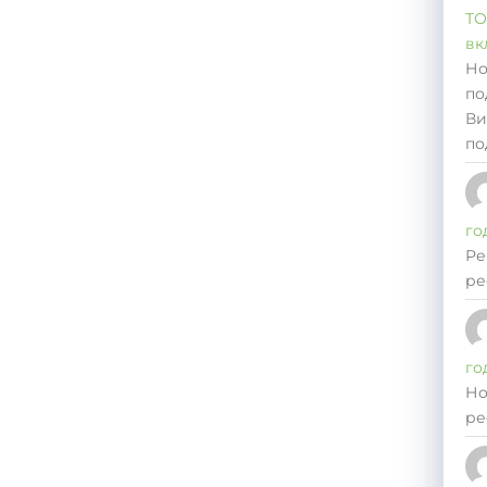
ТО
вк
Но
по
Ви
по
го
Ре
ре
го
Но
ре