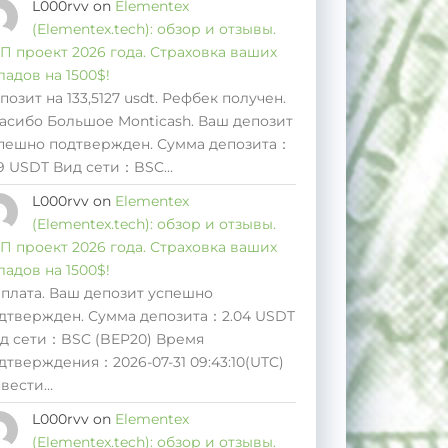
L000rvv
on
Elementex
(Elementex.tech): обзор и отзывы.
П проект 2026 года. Страховка ваших
ладов на 1500$!
позит на 133,5127 usdt. Рефбек получен.
асибо Большое Monticash. Ваш депозит
пешно подтвержден. Сумма депозита：
19 USDT Вид сети：BSC…
L000rvv
on
Elementex
(Elementex.tech): обзор и отзывы.
П проект 2026 года. Страховка ваших
ладов на 1500$!
плата. Ваш депозит успешно
дтвержден. Сумма депозита：2.04 USDT
д сети：BSC (BEP20) Время
дтверждения：2026-07-31 09:43:10(UTC)
вести…
L000rvv
on
Elementex
(Elementex.tech): обзор и отзывы.