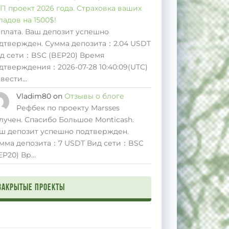
П проект 2026 года. Страховка ваших
ладов на 1500$!
плата. Ваш депозит успешно
дтвержден. Сумма депозита：2.04 USDT
д сети：BSC (BEP20) Время
дтверждения：2026-07-28 10:40:09(UTC)
вести…
Vladim80
on
Отзывы о блоге
Рефбек по проекту Marsses
лучен. Спасибо Большое Monticash.
ш депозит успешно подтвержден.
мма депозита：7 USDT Вид сети：BSC
EP20) Вр…
Закрытые проекты