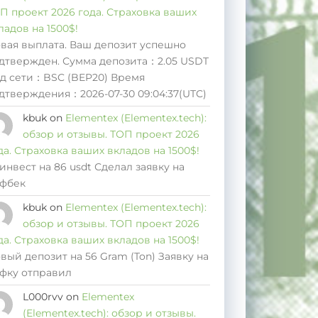
П проект 2026 года. Страховка ваших
ладов на 1500$!
вая выплата. Ваш депозит успешно
дтвержден. Сумма депозита：2.05 USDT
д сети：BSC (BEP20) Время
дтверждения：2026-07-30 09:04:37(UTC)
kbuk
on
Elementex (Elementex.tech):
обзор и отзывы. ТОП проект 2026
да. Страховка ваших вкладов на 1500$!
инвест на 86 usdt Сделал заявку на
фбек
kbuk
on
Elementex (Elementex.tech):
обзор и отзывы. ТОП проект 2026
да. Страховка ваших вкладов на 1500$!
вый депозит на 56 Gram (Ton) Заявку на
фку отправил
L000rvv
on
Elementex
(Elementex.tech): обзор и отзывы.