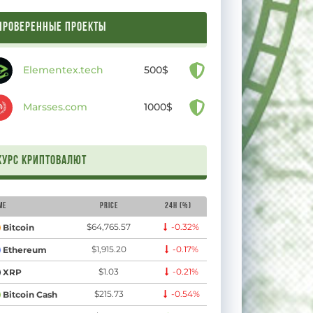
ПРОВЕРЕННЫЕ ПРОЕКТЫ
Elementex.tech
500$
Marsses.com
1000$
Курс криптовалют
me
Price
24H (%)
$64,765.57
-0.32%
Bitcoin
$1,915.20
-0.17%
Ethereum
$1.03
-0.21%
XRP
$215.73
-0.54%
Bitcoin Cash