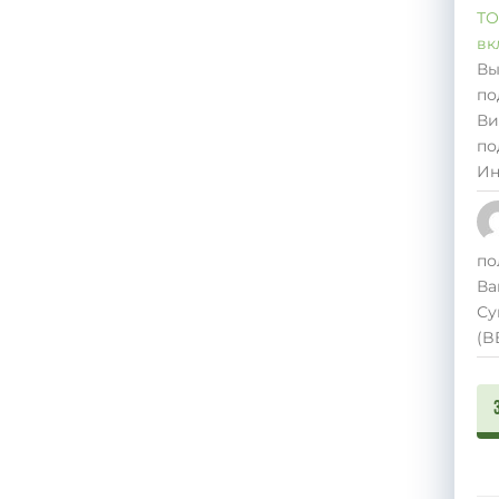
ТО
вк
Вы
по
Ви
по
Ин
по
Ва
Су
(B