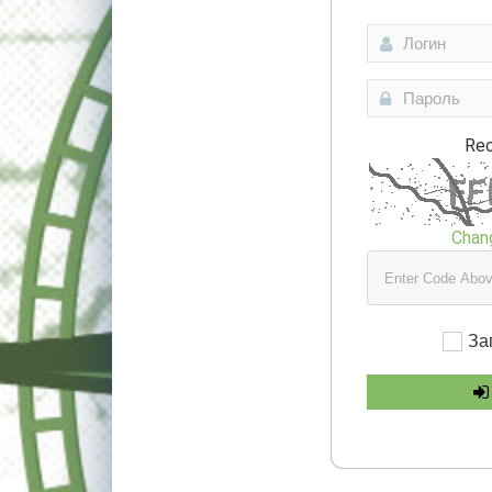
Re
Chan
За