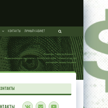
КОНТАКТЫ
ЛИЧНЫЙ КАБИНЕТ
Главная
/
Без рубрики
/
Пожизненные выплаты – Monticash.com – Навигатор по
интернет-инвестициям
контакты
онтакты