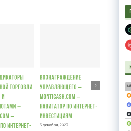
МЛМ – Пи
ндикаторы
Вознаграждение
нет?
ной торговли
управляющего –
Na
5 декабря, 20
 и
Monticash.com –
лютами –
Навигатор по интернет-
.com –
инвестициям
5 декабря, 2023
по интернет-