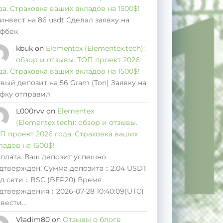
да. Страховка ваших вкладов на 1500$!
инвест на 86 usdt Сделал заявку на
фбек
kbuk
on
Elementex (Elementex.tech):
обзор и отзывы. ТОП проект 2026
да. Страховка ваших вкладов на 1500$!
вый депозит на 56 Gram (Ton) Заявку на
фку отправил
L000rvv
on
Elementex
(Elementex.tech): обзор и отзывы.
П проект 2026 года. Страховка ваших
ладов на 1500$!
плата. Ваш депозит успешно
дтвержден. Сумма депозита：2.04 USDT
д сети：BSC (BEP20) Время
дтверждения：2026-07-28 10:40:09(UTC)
вести…
Vladim80
on
Отзывы о блоге