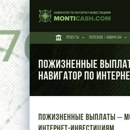
Skip
to
content
ПРОЕКТЫ
ПОЛЕЗНОЕ | НОВИЧКАМ
Пожизненные выплат
Навигатор по интерн
Пожизненные выплаты – Mo
интернет-инвестициям