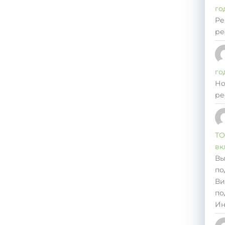
го
Ре
ре
го
Но
ре
ТО
вк
Вы
по
Ви
по
Ин