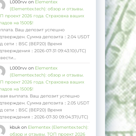
L000rvv
on
Elementex
(Elementex.tech): обзор и отзывы.
П проект 2026 года. Страховка ваших
ладов на 1500$!
плата. Ваш депозит успешно
дтвержден. Сумма депозита：2.04 USDT
д сети：BSC (BEP20) Время
дтверждения：2026-07-31 09:43:10(UTC)
вести…
L000rvv
on
Elementex
(Elementex.tech): обзор и отзывы.
П проект 2026 года. Страховка ваших
ладов на 1500$!
вая выплата. Ваш депозит успешно
дтвержден. Сумма депозита：2.05 USDT
д сети：BSC (BEP20) Время
дтверждения：2026-07-30 09:04:37(UTC)
kbuk
on
Elementex (Elementex.tech):
обзор и отзывы. ТОП проект 2026