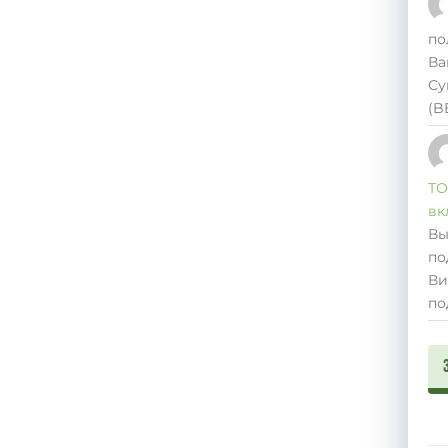
по
Ва
Су
(B
ТО
вк
Вы
по
Ви
по