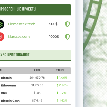
ПРОВЕРЕННЫЕ ПРОЕКТЫ
Elementex.tech
500$
Marsses.com
1000$
Курс криптовалют
рамида, или
Автоматические
Batch – M
выплаты –
– Навига
me
Price
24H (%)
23
$64,930.78
1.06%
Bitcoin
Monticash.com –
интернет
$1,915.85
0.95%
Ethereum
5 декабря, 2
Навигатор по интернет-
$1.04
1.49%
XRP
инвестициям
$216.49
1.62%
Bitcoin Cash
5 декабря, 2023