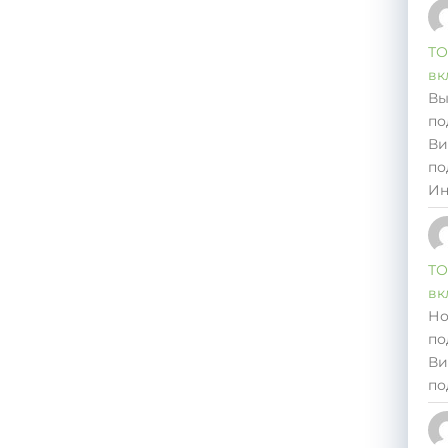
ТО
вк
Вы
по
Ви
по
Ин
ТО
вк
Но
по
Ви
по