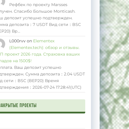
Рефбек по проекту Marsses
лучен. Спасибо Большое Monticash.
ш депозит успешно подтвержден.
мма депозита：7 USDT Вид сети：BSC
EP20) Вр…
L000rvv
on
Elementex
(Elementex.tech): обзор и отзывы.
П проект 2026 года. Страховка ваших
ладов на 1500$!
плата. Ваш депозит успешно
дтвержден. Сумма депозита：2.04 USDT
д сети：BSC (BEP20) Время
дтверждения：2026-07-24 17:28:41(UTC)
Закрытые проекты