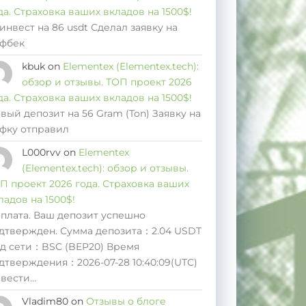
да. Страховка ваших вкладов на 1500$!
инвест на 86 usdt Сделал заявку на
фбек
kbuk
on
Elementex (Elementex.tech):
обзор и отзывы. ТОП проект 2026
да. Страховка ваших вкладов на 1500$!
вый депозит на 56 Gram (Ton) Заявку на
фку отправил
L000rvv
on
Elementex
(Elementex.tech): обзор и отзывы.
П проект 2026 года. Страховка ваших
ладов на 1500$!
плата. Ваш депозит успешно
дтвержден. Сумма депозита：2.04 USDT
д сети：BSC (BEP20) Время
дтверждения：2026-07-28 10:40:09(UTC)
вести…
Vladim80
on
Отзывы о блоге