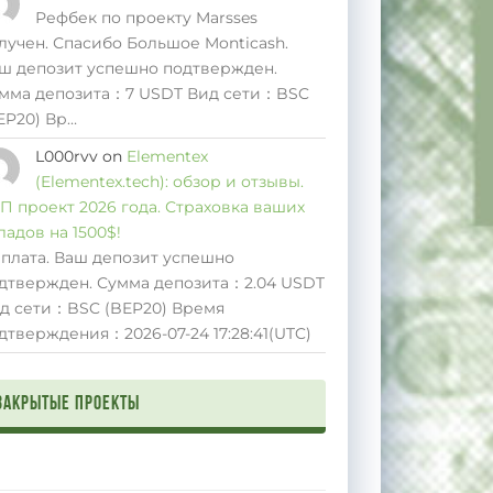
Рефбек по проекту Marsses
лучен. Спасибо Большое Monticash.
ш депозит успешно подтвержден.
мма депозита：7 USDT Вид сети：BSC
EP20) Вр…
L000rvv
on
Elementex
(Elementex.tech): обзор и отзывы.
П проект 2026 года. Страховка ваших
ладов на 1500$!
плата. Ваш депозит успешно
дтвержден. Сумма депозита：2.04 USDT
д сети：BSC (BEP20) Время
дтверждения：2026-07-24 17:28:41(UTC)
Закрытые проекты