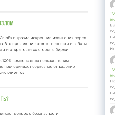
ТО
вк
взлом
Вы
по
Ви
CoinEx выразил искренние извинения перед
по
а. Это проявление ответственности и заботы
Ин
сти и открытости со стороны биржи.
ть 100% компенсацию пользователям,
ие подчеркивает серьезное отношение
ТО
оих клиентов.
вк
Но
по
Ви
сть?
по
нимают вопрос о безопасности