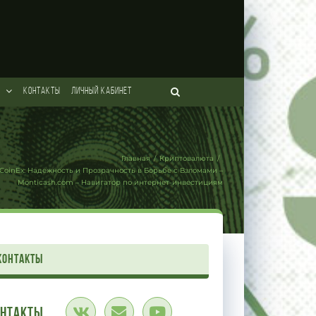
КОНТАКТЫ
ЛИЧНЫЙ КАБИНЕТ
Главная
/
Криптовалюта
/
CoinEx: Надежность и Прозрачность в Борьбе с Взломами –
Monticash.com – Навигатор по интернет-инвестициям
контакты
онтакты