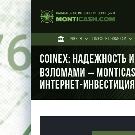
Skip
to
content
ПРОЕКТЫ
ПОЛЕЗНОЕ | НОВИЧКАМ
CoinEx: Надежность и
Взломами – Monticas
интернет-инвестици
View
Larger
Image