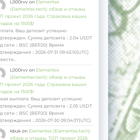
L000rvv
on
Elementex
(Elementex.tech): обзор и отзывы.
П проект 2026 года. Страховка ваших
ладов на 1500$!
плата. Ваш депозит успешно
дтвержден. Сумма депозита：2.04 USDT
д сети：BSC (BEP20) Время
дтверждения：2026-07-31 09:43:10(UTC)
вести…
L000rvv
on
Elementex
(Elementex.tech): обзор и отзывы.
П проект 2026 года. Страховка ваших
ладов на 1500$!
вая выплата. Ваш депозит успешно
дтвержден. Сумма депозита：2.05 USDT
д сети：BSC (BEP20) Время
дтверждения：2026-07-30 09:04:37(UTC)
kbuk
on
Elementex (Elementex.tech):
обзор и отзывы. ТОП проект 2026