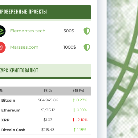
ПРОВЕРЕННЫЕ ПРОЕКТЫ
Elementex.tech
500$
Marsses.com
1000$
Курс криптовалют
me
Price
24H (%)
$64,945.86
0.27%
Bitcoin
$1,915.12
0.10%
Ethereum
$1.03
-2.10%
XRP
$215.43
1.18%
Bitcoin Cash