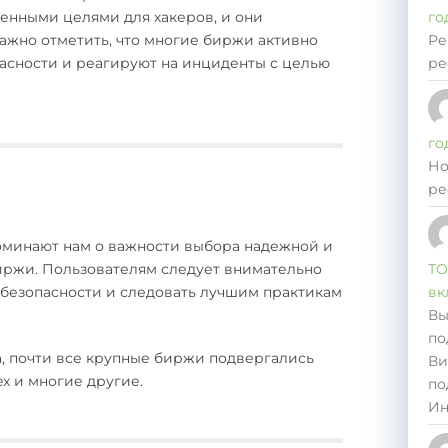
го
енными целями для хакеров, и они
Ре
важно отметить, что многие биржи активно
ре
асности и реагируют на инциденты с целью
го
Но
ре
поминают нам о важности выбора надежной и
ТО
ржи. Пользователям следует внимательно
вк
 безопасности и следовать лучшим практикам
Вы
по
Да, почти все крупные биржи подвергались
Ви
iex и многие другие.
по
Ин