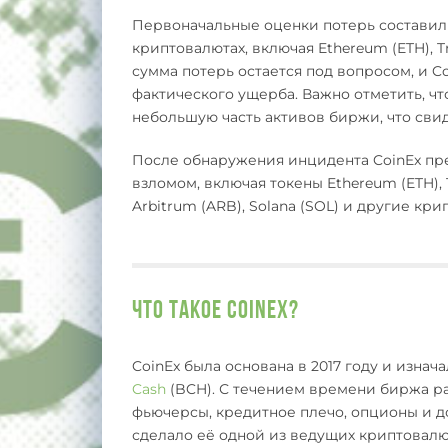
Первоначальные оценки потерь составил
криптовалютах, включая Ethereum (ETH), T
сумма потерь остается под вопросом, и C
фактического ущерба. Важно отметить, чт
небольшую часть активов биржи, что сви
После обнаружения инцидента CoinEx пре
взломом, включая токены Ethereum (ETH), 
Arbitrum (ARB), Solana (SOL) и другие кр
Что такое CoinEx?
CoinEx была основана в 2017 году и изна
Cash
(BCH). С течением времени биржа р
фьючерсы, кредитное плечо, опционы и до
сделало её одной из ведущих криптовалю