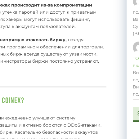
жах происходит из-за компрометации
по
к утечка паролей или доступ к приватным
Ва
ях хакеры могут использовать фишинг,
Су
тупа к аккаунтам пользователей.
(B
 напрямую атаковать биржу,
находя
или программном обеспечении для торговли.
тных бирж всегда существуют уязвимости,
ТО
министраторы биржи постоянно устраняют,
вк
Вы
по
Ви
по
 CoinEx?
ни ежедневно улучшают систему
защиты и активно борются с DDoS-атаками,
бирж. Касательно безопасности аккаунтов