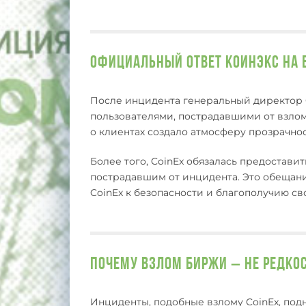
Официальный ответ КоинЭкс на 
После инцидента генеральный директор 
пользователями, пострадавшими от взлом
о клиентах создало атмосферу прозрачно
Более того, CoinEx обязалась предостави
пострадавшим от инцидента. Это обещан
CoinEx к безопасности и благополучию св
Почему взлом биржи – не редко
Инциденты, подобные взлому CoinEx, под