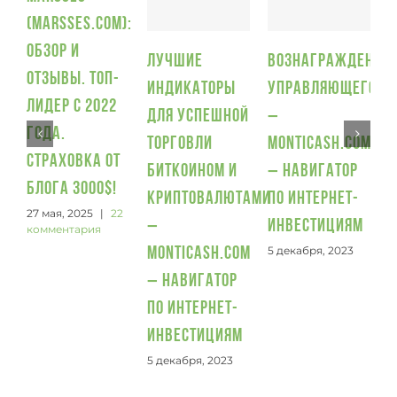
(Marsses.com):
П
обзор и
и
Лучшие
Вознаграждение
отзывы. Топ-
5
индикаторы
управляющего
лидер с 2022
для успешной
–
года.
торговли
Monticash.com
Страховка от
биткоином и
– Навигатор
блога 3000$!
криптовалютами
по интернет-
27 мая, 2025
|
22
–
инвестициям
комментария
5 декабря, 2023
Monticash.com
– Навигатор
по интернет-
инвестициям
5 декабря, 2023