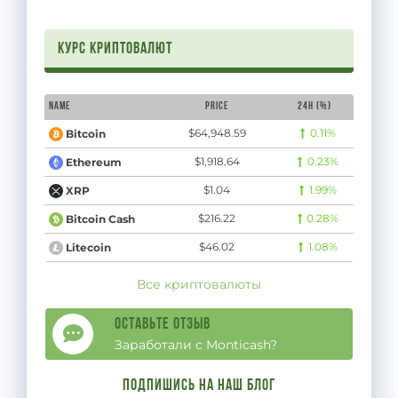
Курс криптовалют
Name
Price
24H (%)
$64,948.59
0.11%
Bitcoin
$1,918.64
0.23%
Ethereum
$1.04
1.99%
XRP
$216.22
0.28%
Bitcoin Cash
$46.02
1.08%
Litecoin
Все криптовалюты
Оставьте отзыв
Заработали с Monticash?
Подпишись на наш блог