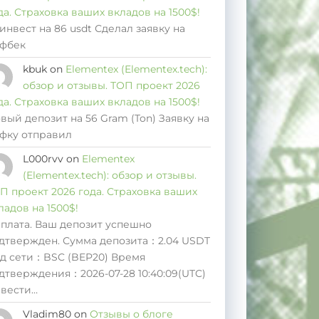
да. Страховка ваших вкладов на 1500$!
инвест на 86 usdt Сделал заявку на
фбек
kbuk
on
Elementex (Elementex.tech):
обзор и отзывы. ТОП проект 2026
да. Страховка ваших вкладов на 1500$!
вый депозит на 56 Gram (Ton) Заявку на
фку отправил
L000rvv
on
Elementex
(Elementex.tech): обзор и отзывы.
П проект 2026 года. Страховка ваших
ладов на 1500$!
плата. Ваш депозит успешно
дтвержден. Сумма депозита：2.04 USDT
д сети：BSC (BEP20) Время
дтверждения：2026-07-28 10:40:09(UTC)
вести…
Vladim80
on
Отзывы о блоге