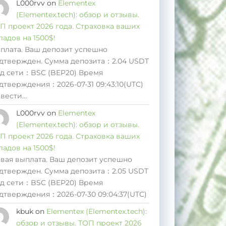
L000rvv
on
Elementex
(Elementex.tech): обзор и отзывы.
П проект 2026 года. Страховка ваших
ладов на 1500$!
плата. Ваш депозит успешно
дтвержден. Сумма депозита：2.04 USDT
д сети：BSC (BEP20) Время
дтверждения：2026-07-31 09:43:10(UTC)
вести…
L000rvv
on
Elementex
(Elementex.tech): обзор и отзывы.
П проект 2026 года. Страховка ваших
ладов на 1500$!
вая выплата. Ваш депозит успешно
дтвержден. Сумма депозита：2.05 USDT
д сети：BSC (BEP20) Время
дтверждения：2026-07-30 09:04:37(UTC)
kbuk
on
Elementex (Elementex.tech):
обзор и отзывы. ТОП проект 2026