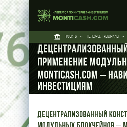
Skip
to
content
ПРОЕКТЫ
ПОЛЕЗНОЕ | НОВИЧКАМ
Децентрализованный 
применение модульн
Monticash.com – Нави
инвестициям
Децентрализованный констр
модульных блокчейнов – M