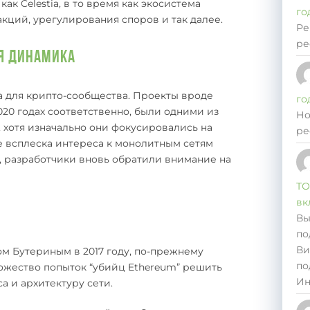
ак Celestia, в то время как экосистема
го
кций, урегулирования споров и так далее.
Ре
ре
ая динамика
а для крипто-сообщества. Проекты вроде
го
020 годах соответственно, были одними из
Но
, хотя изначально они фокусировались на
ре
е всплеска интереса к монолитным сетям
ar, разработчики вновь обратили внимание на
ТО
вк
Вы
по
Ви
м Бутериным в 2017 году, по-прежнему
по
ожество попыток “убийц Ethereum” решить
Ин
а и архитектуру сети.