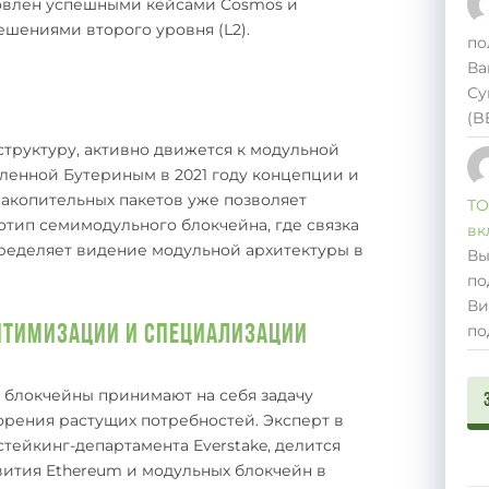
ловлен успешными кейсами Cosmos и
решениями второго уровня (L2).
по
Ва
Су
(B
структуру, активно движется к модульной
вленной Бутериным в 2021 году концепции и
накопительных пакетов уже позволяет
ТО
отип семимодульного блокчейна, где связка
вк
пределяет видение модульной архитектуры в
Вы
по
Ви
по
птимизации и Специализации
, блокчейны принимают на себя задачу
рения растущих потребностей. Эксперт в
стейкинг-департамента Everstake, делится
ития Ethereum и модульных блокчейн в