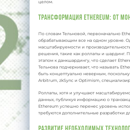
целом.
Трансформация Ethereum: От Мо
По словам Тельновой, первоначально Et
обрабатывающим все на одном уровне. О
масштабируемости и производительности
решения, такие как роллапы и шардинг.
этапом к данкшардингу, что сделает Eth
Тельнова подчеркивает, что называть Et
быть концептуально неверным, поскольк
Arbitrum, zkSync и Optimism, специализи
Роллапы, хотя и улучшают масштабируемо
данных, публикуя информацию о транзакци
Ethereum успешно перенес уровень испо
требуются дополнительные разработки дл
Развитие Необходимых Техноло