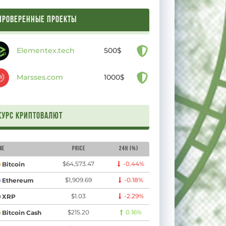
ПРОВЕРЕННЫЕ ПРОЕКТЫ
Elementex.tech
500$
Marsses.com
1000$
Курс криптовалют
me
Price
24H (%)
$64,573.47
-0.44%
Bitcoin
$1,909.69
-0.18%
Ethereum
$1.03
-2.29%
XRP
$215.20
0.16%
Bitcoin Cash