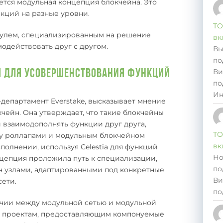
ется модульная концепция блокчейна. Это
кций на разные уровни.
ТО
дулем, специализированным на решение
вк
модействовать друг с другом.
Вы
по
Ви
я для усовершенствования функций
по
Ин
-департамент Everstake, высказывает мнение
чейн. Она утверждает, что такие блокчейны
и взаимодополнять функции друг друга,
ТО
у роллапами и модульным блокчейном
вк
сполнении, используя Celestia для функций
Но
нцепция проложила путь к специализации,
по
н узлами, адаптированными под конкретные
Ви
сети.
по
ичии между модульной сетью и модульной
к проектам, предоставляющим компонуемые