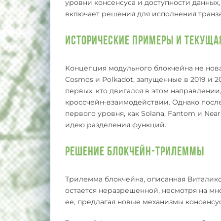
уровни консенсуса и доступности данных, к
включает решения для исполнения транза
Исторические примеры и текущ
Концепция модульного блокчейна не нов
Cosmos и Polkadot, запущенные в 2019 и 2
первых, кто двигался в этом направлении
кроссчейн-взаимодействии. Однако посл
первого уровня, как Solana, Fantom и Ne
идею разделения функций.
Решение блокчейн-трилеммы
Трилемма блокчейна, описанная Виталико
остается неразрешенной, несмотря на мн
ее, предлагая новые механизмы консенсус