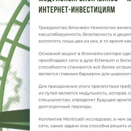
интернет-инвестициям
Триединство блокчейн-технологии включа
масштабируемость, безопасность и деце
воплотить лишь два из них, в то время ка
Основной акцент в блокчейн-секторе сдел
преобладают сети в духе Ethereum и битк
способности становится всё более острым
является главным барьером для широког
Для преодоления этого препятствия тре
из путей является модульность, которая,
специалистам, определит будущее архит
долгосрочный периоды.
Коллектив Monticash исследовал, в чем 
сети, какие задачи она способна решить 