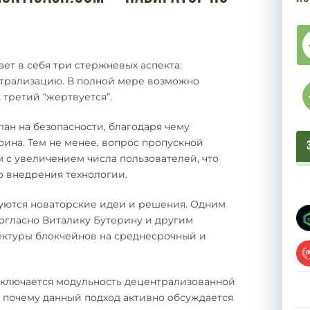
ет в себя три стержневых аспекта:
нтрализацию. В полной мере возможно
к третий “жертвуется”.
ан на безопасности, благодаря чему
оина. Тем не менее, вопрос пропускной
 с увеличением числа пользователей, что
о внедрения технологии.
буются новаторские идеи и решения. Одним
 согласно Виталику Бутерину и другим
ектуры блокчейнов на среднесрочный и
заключается модульность децентрализованной
и почему данный подход активно обсуждается