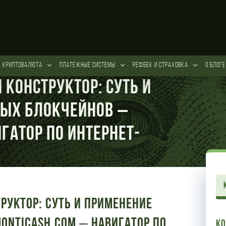
КРИПТОВАЛЮТА
ПЛАТЕЖНЫЕ СИСТЕМЫ
РЕФБЕК и СТРАХОВКА
О БЛОГЕ
конструктор: суть и
ых блокчейнов –
гатор по интернет-
уктор: суть и применение
onticash.com – Навигатор по
К