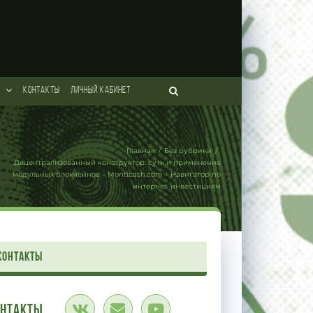
КОНТАКТЫ
ЛИЧНЫЙ КАБИНЕТ
Главная
/
Без рубрики
/
Децентрализованный конструктор: суть и применение
модульных блокчейнов – Monticash.com – Навигатор по
интернет-инвестициям
контакты
онтакты