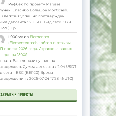
Рефбек по проекту Marsses
лучен. Спасибо Большое Monticash.
ш депозит успешно подтвержден.
мма депозита：7 USDT Вид сети：BSC
EP20) Вр…
L000rvv
on
Elementex
(Elementex.tech): обзор и отзывы.
П проект 2026 года. Страховка ваших
ладов на 1500$!
плата. Ваш депозит успешно
дтвержден. Сумма депозита：2.04 USDT
д сети：BSC (BEP20) Время
дтверждения：2026-07-24 17:28:41(UTC)
Закрытые проекты