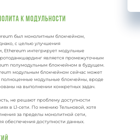
нолита к Модульности
hereum был монолитным блокчейном,
днако, с целью улучшения
, Ethereum интегрирует модульные
 Протоданкшардинг является промежуточным
ereum полумодульным блокчейном в будущем.
hereum модульным блокчейном сейчас может
у полноценные модульные блокчейны, вроде
рованы на выполнении конкретных задач.
сть, не решают проблему доступности
ях в L1-сети. По мнению Тельновой, хотя
лнения за пределы монолитной сети,
я обеспечения доступности данных.
гий