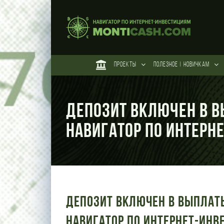
Skip
to
content
ПРОЕКТЫ
ПОЛЕЗНОЕ | НОВИЧКАМ
Депозит включен в в
Навигатор по интерн
Депозит включен в выплат
Навигатор по интернет-инв