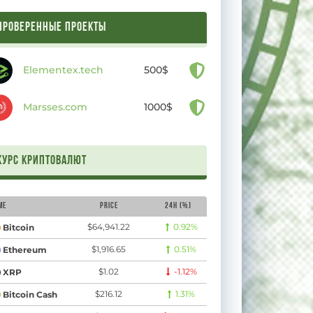
ПРОВЕРЕННЫЕ ПРОЕКТЫ
Elementex.tech
500$
Marsses.com
1000$
Курс криптовалют
me
Price
24H (%)
рамида, или
Пожизненные выплаты
Автомати
$64,941.22
0.92%
Bitcoin
– Monticash.com –
выплаты
$1,916.65
0.51%
Ethereum
23
Навигатор по интернет-
Monticas
$1.02
-1.12%
XRP
инвестициям
Навигатор
$216.12
1.31%
Bitcoin Cash
5 декабря, 2023
инвестиц