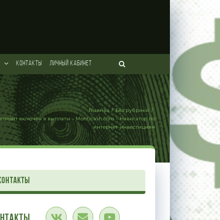
КОНТАКТЫ
ЛИЧНЫЙ КАБИНЕТ
Главная
/
Без рубрики
/
епозит включен в выплаты – Monticash.com – Навигатор по
интернет-инвестициям
контакты
онтакты