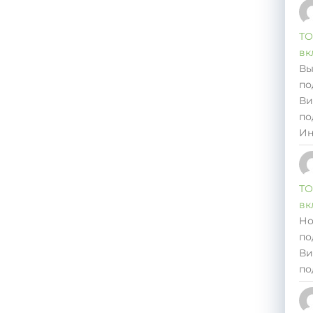
ТО
вк
Вы
по
Ви
по
Ин
ТО
вк
Но
по
Ви
по