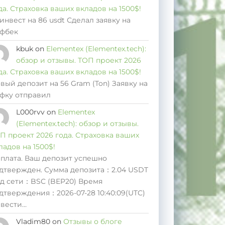
да. Страховка ваших вкладов на 1500$!
инвест на 86 usdt Сделал заявку на
фбек
kbuk
on
Elementex (Elementex.tech):
обзор и отзывы. ТОП проект 2026
да. Страховка ваших вкладов на 1500$!
вый депозит на 56 Gram (Ton) Заявку на
фку отправил
L000rvv
on
Elementex
(Elementex.tech): обзор и отзывы.
П проект 2026 года. Страховка ваших
ладов на 1500$!
плата. Ваш депозит успешно
дтвержден. Сумма депозита：2.04 USDT
д сети：BSC (BEP20) Время
дтверждения：2026-07-28 10:40:09(UTC)
вести…
Vladim80
on
Отзывы о блоге