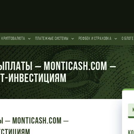
КРИПТОВАЛЮТА
ПЛАТЕЖНЫЕ СИСТЕМЫ
РЕФБЕК и СТРАХОВКА
О БЛОГЕ
ыплаты – Monticash.com –
Д
ет-инвестициям
ы – Monticash.com –
естициям
К