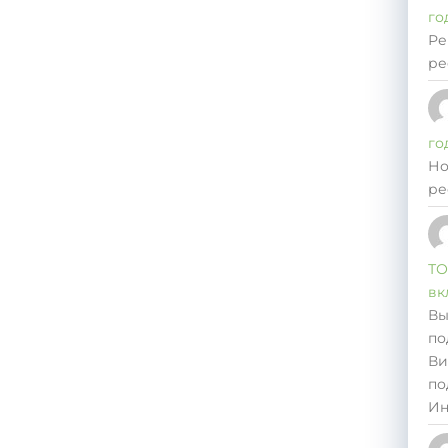
го
Ре
ре
го
Но
ре
ТО
вк
Вы
по
Ви
по
Ин