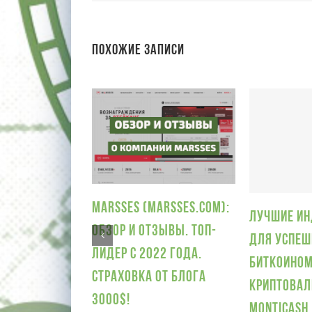
Похожие записи
Marsses (Marsses.com):
Лучшие и
обзор и отзывы. Топ-
для успеш
лидер с 2022 года.
биткоином
Страховка от блога
криптова
3000$!
Monticash