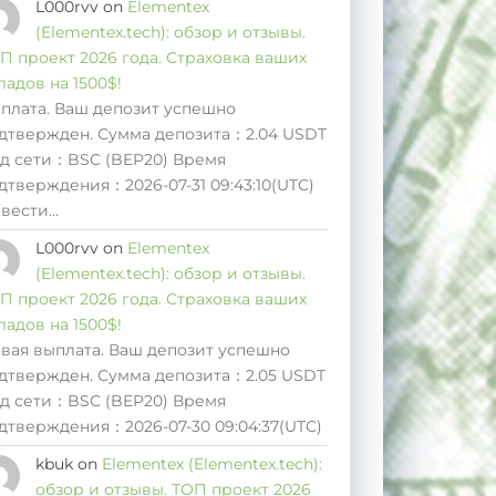
L000rvv
on
Elementex
(Elementex.tech): обзор и отзывы.
П проект 2026 года. Страховка ваших
ладов на 1500$!
плата. Ваш депозит успешно
дтвержден. Сумма депозита：2.04 USDT
д сети：BSC (BEP20) Время
дтверждения：2026-07-31 09:43:10(UTC)
вести…
L000rvv
on
Elementex
(Elementex.tech): обзор и отзывы.
П проект 2026 года. Страховка ваших
ладов на 1500$!
вая выплата. Ваш депозит успешно
дтвержден. Сумма депозита：2.05 USDT
д сети：BSC (BEP20) Время
дтверждения：2026-07-30 09:04:37(UTC)
kbuk
on
Elementex (Elementex.tech):
обзор и отзывы. ТОП проект 2026