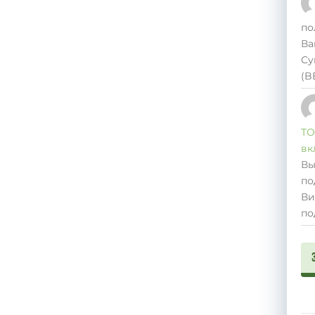
по
Ва
Су
(B
ТО
вк
Вы
по
Ви
по