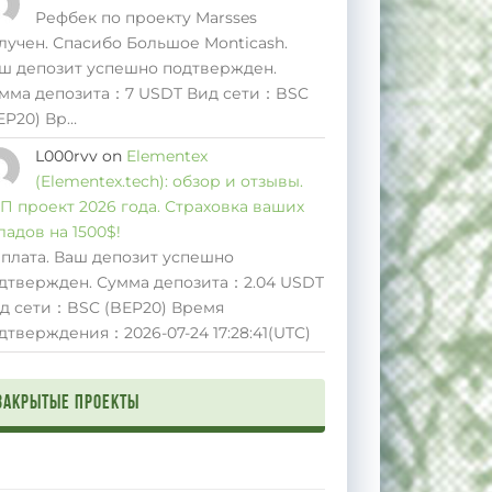
Рефбек по проекту Marsses
лучен. Спасибо Большое Monticash.
ш депозит успешно подтвержден.
мма депозита：7 USDT Вид сети：BSC
EP20) Вр…
L000rvv
on
Elementex
(Elementex.tech): обзор и отзывы.
П проект 2026 года. Страховка ваших
ладов на 1500$!
плата. Ваш депозит успешно
дтвержден. Сумма депозита：2.04 USDT
д сети：BSC (BEP20) Время
дтверждения：2026-07-24 17:28:41(UTC)
Закрытые проекты