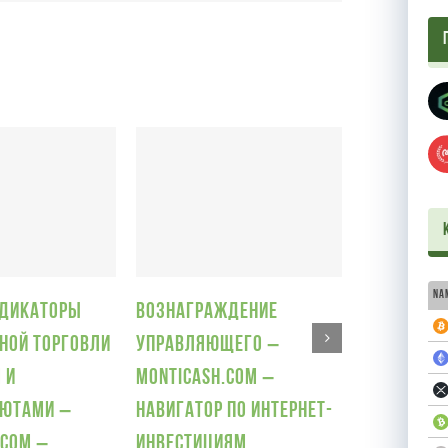
Na
МЛМ – Пи
ндикаторы
Вознаграждение
нет?
ной торговли
управляющего –
5 декабря, 20
 и
Monticash.com –
лютами –
Навигатор по интернет-
.com –
инвестициям