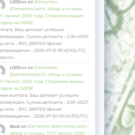
L000rvv
on
Elementex
(Elementex.tech): обзор и отзывы.
П проект 2026 года. Страховка ваших
ладов на 1500$!
плата. Ваш депозит успешно
дтвержден. Сумма депозита：2.04 USDT
д сети：BSC (BEP20) Время
дтверждения：2026-07-31 09:43:10(UTC)
вести…
L000rvv
on
Elementex
(Elementex.tech): обзор и отзывы.
П проект 2026 года. Страховка ваших
ладов на 1500$!
вая выплата. Ваш депозит успешно
дтвержден. Сумма депозита：2.05 USDT
д сети：BSC (BEP20) Время
дтверждения：2026-07-30 09:04:37(UTC)
kbuk
on
Elementex (Elementex.tech):
обзор и отзывы. ТОП проект 2026