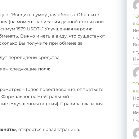
ее: “Введите сумму для обмена. Обратите
ТО
ния (на момент написания данной статьи они
вк
симум 1579 USDT).” Улучшенная версия:
Вы
бменять. Важно иметь в виду, что существуют
по
сколько Вы получите при обмене за
Ви
по
удут переведены средства
Ин
няем следующие поля:
ТО
аметры: – Голос повествования: от третьего
вк
 Формальность: Нейтральный –
Но
ие [Улучшенная версия]: Правила оказания
по
Ви
по
енять
», откроется новая страница.