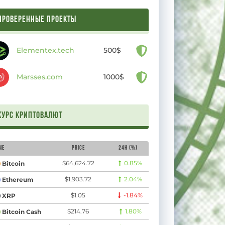
ПРОВЕРЕННЫЕ ПРОЕКТЫ
Elementex.tech
500$
Marsses.com
1000$
Курс криптовалют
me
Price
24H (%)
$64,624.72
0.85%
Bitcoin
$1,903.72
2.04%
Ethereum
$1.05
-1.84%
XRP
$214.76
1.80%
Bitcoin Cash