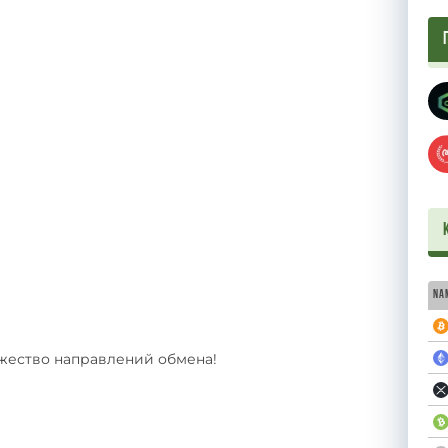
Na
ожество направлений обмена!