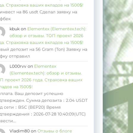
да. Страховка ваших вкладов на 1500$!
инвест на 86 usdt Сделал заявку на
фбек
kbuk
on
Elementex (Elementex.tech):
обзор и отзывы. ТОП проект 2026
да. Страховка ваших вкладов на 1500$!
вый депозит на 56 Gram (Ton) Заявку на
фку отправил
L000rvv
on
Elementex
(Elementex.tech): обзор и отзывы.
П проект 2026 года. Страховка ваших
ладов на 1500$!
плата. Ваш депозит успешно
дтвержден. Сумма депозита：2.04 USDT
д сети：BSC (BEP20) Время
дтверждения：2026-07-28 10:40:09(UTC)
вести…
Vladim80
on
Отзывы о блоге