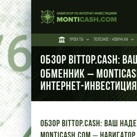
Skip
to
content
ПРОЕКТЫ
ПОЛЕЗНОЕ | НОВИЧКАМ
Обзор Bittop.Cash: В
обменник – Monticas
интернет-инвестици
Обзор Bittop.Cash: Ваш на
Monticash.com – Навигатор