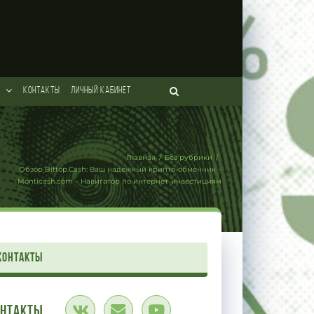
КОНТАКТЫ
ЛИЧНЫЙ КАБИНЕТ
Главная
/
Без рубрики
/
Обзор Bittop.Cash: Ваш надежный крипто-обменник –
Monticash.com – Навигатор по интернет-инвестициям
контакты
онтакты