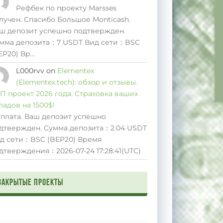
Рефбек по проекту Marsses
лучен. Спасибо Большое Monticash.
ш депозит успешно подтвержден.
мма депозита：7 USDT Вид сети：BSC
EP20) Вр…
L000rvv
on
Elementex
(Elementex.tech): обзор и отзывы.
П проект 2026 года. Страховка ваших
ладов на 1500$!
плата. Ваш депозит успешно
дтвержден. Сумма депозита：2.04 USDT
д сети：BSC (BEP20) Время
дтверждения：2026-07-24 17:28:41(UTC)
Закрытые проекты