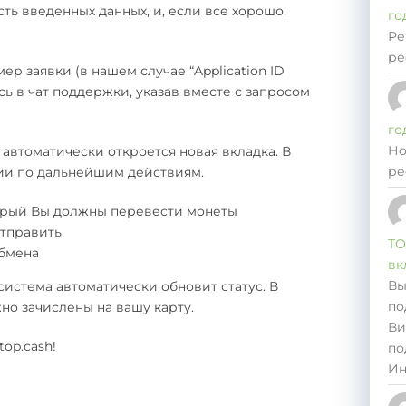
ь введенных данных, и, если все хорошо,
го
Ре
ре
р заявки (в нашем случае “Application ID
сь в чат поддержки, указав вместе с запросом
го
Но
 автоматически откроется новая вкладка. В
ре
ции по дальнейшим действиям.
торый Вы должны перевести монеты
отправить
ТО
обмена
вк
Вы
система автоматически обновит статус. В
по
жно зачислены на вашу карту.
Ви
op.cash!
по
Ин