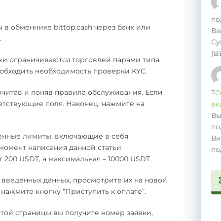
по
в обменнике bittop.cash через банк или
Ва
.
Су
(B
и ограничиваются торговлей парами типа
 обходить необходимость проверки KYC.
очитав и поняв правила обслуживания. Если
ТО
ветствующие поля. Наконец, нажмите на
вк
Вы
по
енные лимиты, включающие в себя
Ви
момент написания данной статьи
по
200 USDT, а максимальная – 10000 USDT.
 введенных данных, просмотрите их на новой
 нажмите кнопку “Приступить к оплате”.
той страницы вы получите номер заявки,