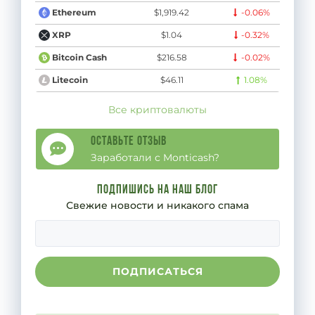
$1,919.42
-0.06%
Ethereum
$1.04
-0.32%
XRP
$216.58
-0.02%
Bitcoin Cash
$46.11
1.08%
Litecoin
Все криптовалюты
Оставьте отзыв
Заработали с Monticash?
Подпишись на наш блог
Свежие новости и никакого спама