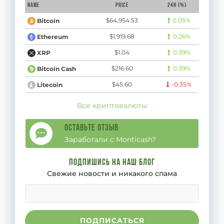
Name
Price
24H (%)
$64,954.53
0.05%
Bitcoin
$1,919.68
0.26%
Ethereum
$1.04
0.39%
XRP
$216.60
0.39%
Bitcoin Cash
$45.60
-0.35%
Litecoin
Все криптовалюты
Оставьте отзыв
Заработали с Monticash?
Подпишись на наш блог
Свежие новости и никакого спама