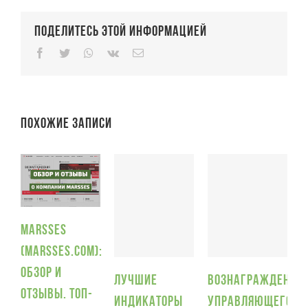
Поделитесь этой информацией
Facebook
Twitter
Whatsapp
Vk
Email
Похожие записи
Marsses
(Marsses.com):
П
обзор и
и
Лучшие
Вознаграждение
отзывы. Топ-
5
индикаторы
управляющего