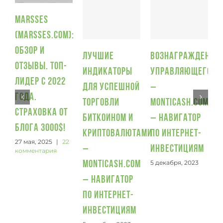
Marsses
(Marsses.com):
П
обзор и
и
Лучшие
Вознаграждение
отзывы. Топ-
5
индикаторы
управляющего
лидер с 2022
для успешной
–
года.
торговли
Monticash.com
Страховка от
биткоином и
– Навигатор
блога 3000$!
криптовалютами
по интернет-
27 мая, 2025
|
22
–
инвестициям
комментария
5 декабря, 2023
Monticash.com
– Навигатор
по интернет-
инвестициям