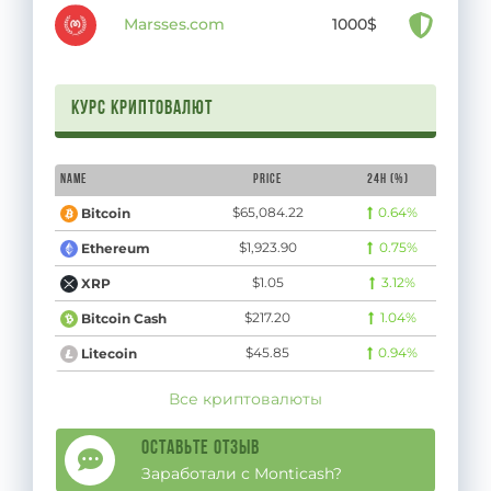
Marsses.com
1000$
Курс криптовалют
Name
Price
24H (%)
$65,084.22
0.64%
Bitcoin
$1,923.90
0.75%
Ethereum
$1.05
3.12%
XRP
$217.20
1.04%
Bitcoin Cash
$45.85
0.94%
Litecoin
Все криптовалюты
Оставьте отзыв
Заработали с Monticash?