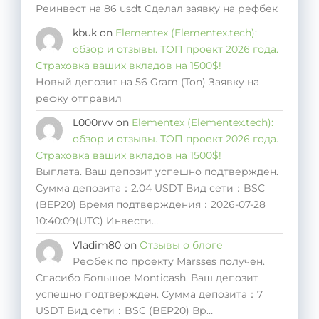
Реинвест на 86 usdt Сделал заявку на рефбек
kbuk
on
Elementex (Elementex.tech):
обзор и отзывы. ТОП проект 2026 года.
Страховка ваших вкладов на 1500$!
Новый депозит на 56 Gram (Ton) Заявку на
рефку отправил
L000rvv
on
Elementex (Elementex.tech):
обзор и отзывы. ТОП проект 2026 года.
Страховка ваших вкладов на 1500$!
Выплата. Ваш депозит успешно подтвержден.
Сумма депозита：2.04 USDT Вид сети：BSC
(BEP20) Время подтверждения：2026-07-28
10:40:09(UTC) Инвести…
Vladim80
on
Отзывы о блоге
Рефбек по проекту Marsses получен.
Спасибо Большое Monticash. Ваш депозит
успешно подтвержден. Сумма депозита：7
USDT Вид сети：BSC (BEP20) Вр…