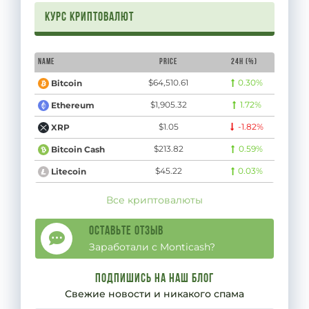
Курс криптовалют
Name
Price
24H (%)
$64,510.61
0.30%
Bitcoin
$1,905.32
1.72%
Ethereum
$1.05
-1.82%
XRP
$213.82
0.59%
Bitcoin Cash
$45.22
0.03%
Litecoin
Все криптовалюты
Оставьте отзыв
Заработали с Monticash?
Подпишись на наш блог
Свежие новости и никакого спама