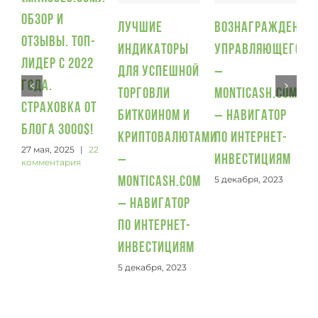
П
обзор и
и
Лучшие
Вознаграждение
отзывы. Топ-
5
индикаторы
управляющего
лидер с 2022
для успешной
–
года.
торговли
Monticash.com
Страховка от
биткоином и
– Навигатор
блога 3000$!
криптовалютами
по интернет-
27 мая, 2025
|
22
–
инвестициям
комментария
5 декабря, 2023
Monticash.com
– Навигатор
по интернет-
инвестициям
5 декабря, 2023