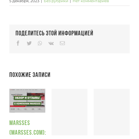
5 декабря, 2023
|
Без рубрики
|
Нет комментариев
Поделитесь этой информацией
Facebook
Twitter
Whatsapp
Vk
Email
Похожие записи
Marsses
(Marsses.com):
П