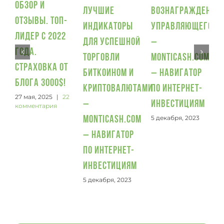
обзор и
и
Лучшие
Вознаграждение
отзывы. Топ-
5
индикаторы
управляющего
лидер с 2022
для успешной
–
года.
торговли
Monticash.com
Страховка от
биткоином и
– Навигатор
блога 3000$!
криптовалютами
по интернет-
27 мая, 2025
|
22
–
инвестициям
комментария
5 декабря, 2023
Monticash.com
– Навигатор
по интернет-
инвестициям
5 декабря, 2023