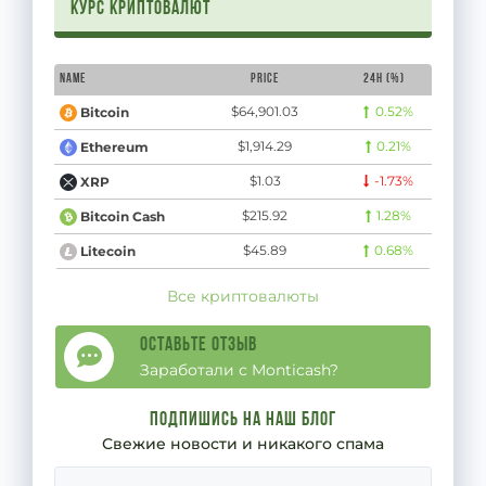
Курс криптовалют
Name
Price
24H (%)
$64,901.03
0.52%
Bitcoin
$1,914.29
0.21%
Ethereum
$1.03
-1.73%
XRP
$215.92
1.28%
Bitcoin Cash
$45.89
0.68%
Litecoin
Все криптовалюты
Оставьте отзыв
Заработали с Monticash?
Подпишись на наш блог
Свежие новости и никакого спама