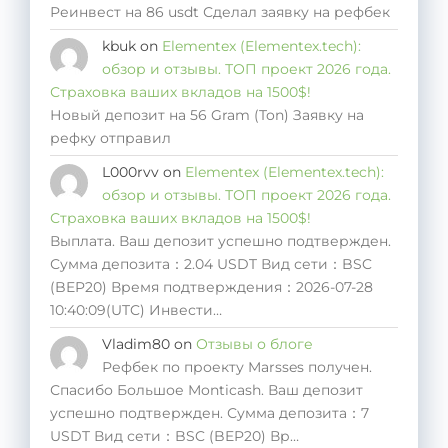
Реинвест на 86 usdt Сделал заявку на рефбек
kbuk
on
Elementex (Elementex.tech):
обзор и отзывы. ТОП проект 2026 года.
Страховка ваших вкладов на 1500$!
Новый депозит на 56 Gram (Ton) Заявку на
рефку отправил
L000rvv
on
Elementex (Elementex.tech):
обзор и отзывы. ТОП проект 2026 года.
Страховка ваших вкладов на 1500$!
Выплата. Ваш депозит успешно подтвержден.
Сумма депозита：2.04 USDT Вид сети：BSC
(BEP20) Время подтверждения：2026-07-28
10:40:09(UTC) Инвести…
Vladim80
on
Отзывы о блоге
Рефбек по проекту Marsses получен.
Спасибо Большое Monticash. Ваш депозит
успешно подтвержден. Сумма депозита：7
USDT Вид сети：BSC (BEP20) Вр…