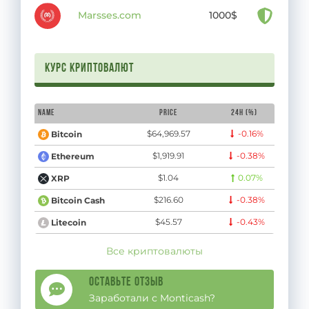
Marsses.com
1000$
Курс криптовалют
Name
Price
24H (%)
$64,969.57
-0.16%
Bitcoin
$1,919.91
-0.38%
Ethereum
$1.04
0.07%
XRP
$216.60
-0.38%
Bitcoin Cash
$45.57
-0.43%
Litecoin
Все криптовалюты
Оставьте отзыв
Заработали с Monticash?