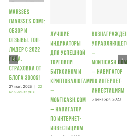
Marsses
(Marsses.com):
П
обзор и
и
Лучшие
Вознаграждение
отзывы. Топ-
5
индикаторы
управляющего
лидер с 2022
для успешной
–
года.
торговли
Monticash.com
Страховка от
биткоином и
– Навигатор
блога 3000$!
криптовалютами
по интернет-
27 мая, 2025
|
22
–
инвестициям
комментария
5 декабря, 2023
Monticash.com
– Навигатор
по интернет-
инвестициям